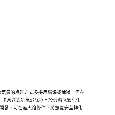
對排放氫氣的處理方式多採用燃燒或稀釋，但在
HP泵送式氫氣消除器
基於低溫氫氣氧化
dation）技術開發，可在無火焰條件下將氫氣安全轉化