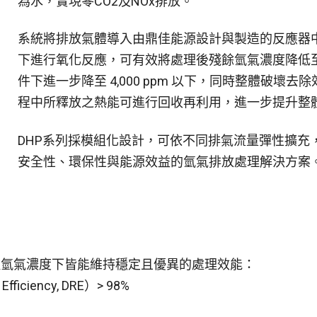
為水，實現零CO
2
及NOx排放。
系統將排放氣體導入由鼎佳能源設計與製造的反應器
下進行氧化反應，可有效將處理後殘餘氫氣濃度降低至 10
件下進一步降至 4,000 ppm 以下，同時整體破壞去除
程中所釋放之熱能可進行回收再利用，進一步提升整
DHP系列採模組化設計，可依不同排氣流量彈性擴充
安全性、環保性與能源效益的氫氣排放處理解決方案
多種氫氣濃度下皆能維持穩定且優異的處理效能：
fficiency, DRE）> 98%