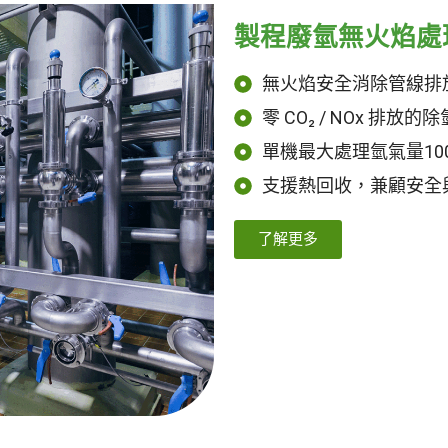
製程廢氫無火焰處
無火焰安全消除管線排
零 CO₂ / NOx 排放的
單機最大處理氫氣量100
支援熱回收，兼顧安全
了解更多