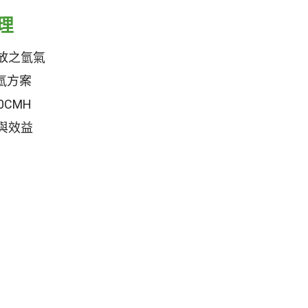
理
放之氫氣
除氫方案
CMH
與效益