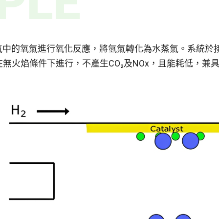
PLE
空氣中的氧氣進行氧化反應，將氫氣轉化為水蒸氣。系統於
無火焰條件下進行，不產生CO₂及NOx，且能耗低，兼